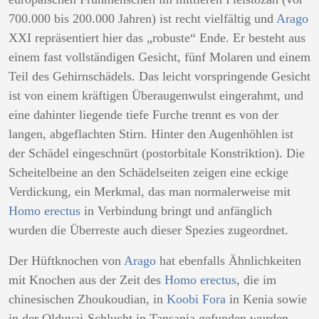
700.000 bis 200.000 Jahren) ist recht vielfältig und
Arago
XXI repräsentiert hier das „robuste“ Ende. Er besteht aus
einem fast vollständigen Gesicht, fünf Molaren und einem
Teil des Gehirnschädels. Das leicht vorspringende Gesicht
ist von einem kräftigen Überaugenwulst eingerahmt, und
eine dahinter liegende tiefe Furche trennt es von der
langen, abgeflachten Stirn. Hinter den Augenhöhlen ist
der Schädel eingeschnürt (postorbitale Konstriktion). Die
Scheitelbeine an den Schädelseiten zeigen eine eckige
Verdickung, ein Merkmal, das man normalerweise mit
Homo erectus
in Verbindung bringt und anfänglich
wurden die Überreste auch dieser Spezies zugeordnet.
Der Hüftknochen von
Arago
hat ebenfalls Ähnlichkeiten
mit Knochen aus der Zeit des
Homo erectus
, die im
chinesischen Zhoukoudian, in
Koobi Fora
in Kenia sowie
in der Olduvai-Schlucht in Tansania gefunden wurden.