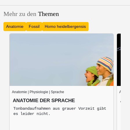
Mehr zu den
Themen
Anatomie
Fossil
Homo heidelbergensis
Anatomie | Physiologie | Sprache
Anato
ANATOMIE DER SPRACHE
ANA
Tonbandaufnahmen aus grauer Vorzeit gibt
Die 
es leider nicht.
dien
der 
Stru