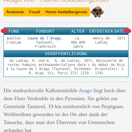
Anatomie
Fossil
Homo heidelbergensis
FUND
FUNDORT
ALTER
ENTDECKER
DATUM
adultes
Caune de l´Arago
,
ca.
Henry de
1971
Cranium
Tautavel,
400.000
Lumley
Frankreich
Jahre
VERÖFFENTLICHUNG
de Lumley, H. und m. -A. de Lumley, 1971. Découverte de
restes humains anténéandertaliens date´s du début de Riss
á la Caune de l´Arago (Tautavel, Pyrénées- Orientales): C.
R. Acad. Sci. Paris 272: 1729 - 1742
Die eindrucksvolle Kalksteinhöhle
Arago
liegt hoch über
dem Fluss Verdouble in den Pyrenäen. Sie gehört zur
Gemeinde Tautavel, 19 km nordwestlich von Perpignan.
Weltberühmt geworden ist der Ort aber dank der
Tatsache, dass man dort Überreste von Urmenschen
gefunden hat.