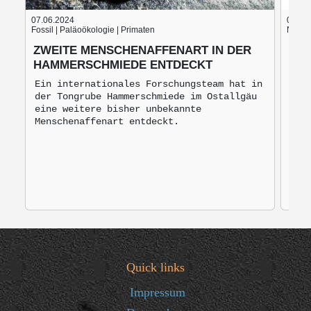
07.06.2024
05.06
Fossil | Paläoökologie | Primaten
Nach d
ZWEITE MENSCHENAFFENART IN DER
BLU
HAMMERSCHMIEDE ENTDECKT
BRO
MO
Ein internationales Forschungsteam hat in
der Tongrube Hammerschmiede im Ostallgäu
Bro
eine weitere bisher unbekannte
mon
Menschenaffenart entdeckt.
zur
Quick links
Impressum