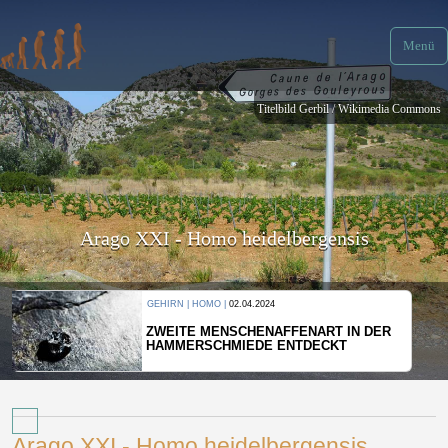
Menü
Titelbild Gerbil / Wikimedia Commons
Arago XXI - Homo heidelbergensis
KULTUR |
08.06.2024
IN DER
WER HAT DEN GRÖSSTEN GRABHÜGEL
Arago XXI - Homo heidelbergensis