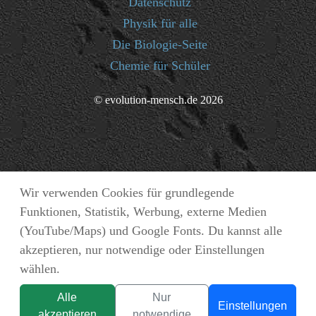
Datenschutz
Physik für alle
Die Biologie-Seite
Chemie für Schüler
© evolution-mensch.de 2026
Wir verwenden Cookies für grundlegende
Funktionen, Statistik, Werbung, externe Medien
(YouTube/Maps) und Google Fonts. Du kannst alle
akzeptieren, nur notwendige oder Einstellungen
wählen.
Alle
Nur
Einstellungen
akzeptieren
notwendige