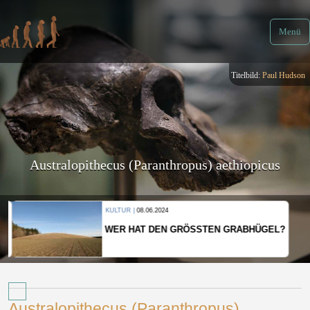
Menü
Titelbild:
Paul Hudson
Australopithecus (Paranthropus) aethiopicus
KULTUR |
08.06.2024
WER HAT DEN GRÖSSTEN GRABHÜGEL?
Australopithecus (Paranthropus)