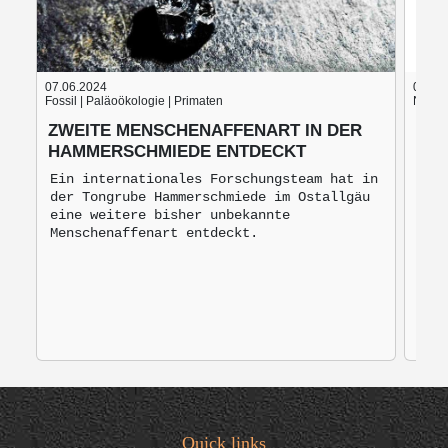
07.06.2024
05.06
Fossil | Paläoökologie | Primaten
Nach d
ZWEITE MENSCHENAFFENART IN DER
BLU
HAMMERSCHMIEDE ENTDECKT
BRO
MO
Ein internationales Forschungsteam hat in
der Tongrube Hammerschmiede im Ostallgäu
Bro
eine weitere bisher unbekannte
mon
Menschenaffenart entdeckt.
zur
Quick links