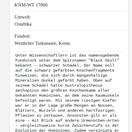
KNM-WT 17000
Umwelt:
Ostafrika
Fundort:
Westlicher Turkanasee, Kenia
Unter Wissenschaftlern ist das namensgebende
Fundstück unter dem Spitznamen "Black Skull"
bekannt – schwarzer Schädel. Der Name soll
auf die schwarz gefärbten Knochenfragmente
hinweisen, die sich durch manganhaltige
Mineralien dunkel gefärbt haben. Oben auf
seinem Schädel hatte Australopithecus
aethopicus den größten Knochenkamm aller
bekannten Homininen, an dem seine Kaumuskeln
befestigt waren. Mit seinem riesigen Kiefer
war er in der Lage große Mengen an Nüssen,
Blättern, Wurzeln und anderen hartfasrigen
Pflanzen zu zerkauen. Ansonsten gilt er als
eine – mit Blick auf andere Urmenschen-Arten
– vergleichsweise kurze Zwischenstufe in der
Evolution der Homininen. Zudem vereinigte er