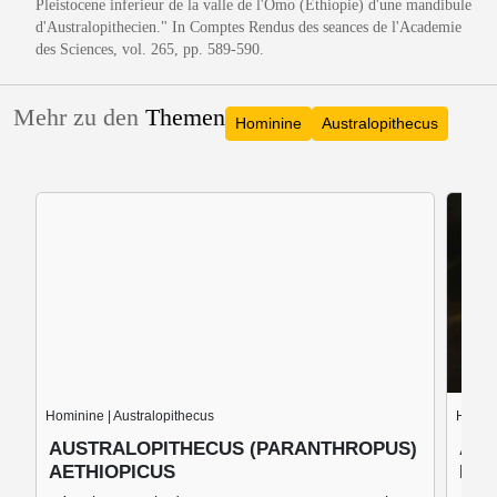
Pleistocene inferieur de la valle de l'Omo (Ethiopie) d'une mandibule
d'Australopithecien." In Comptes Rendus des seances de l'Academie
des Sciences, vol. 265, pp. 589-590.
Mehr zu den
Themen
Hominine
Australopithecus
Hominine | Australopithecus
Homini
AUSTRALOPITHECUS (PARANTHROPUS)
AUS
AETHIOPICUS
BOI