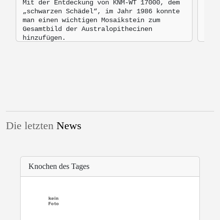
Mit der Entdeckung von KNM-WT 17000, dem
Aust
„schwarzen Schädel“, im Jahr 1986 konnte
Aust
man einen wichtigen Mosaikstein zum
ein 
Gesamtbild der Australopithecinen
Back
hinzufügen.
zu 2
Die letzten
News
Knochen des Tages