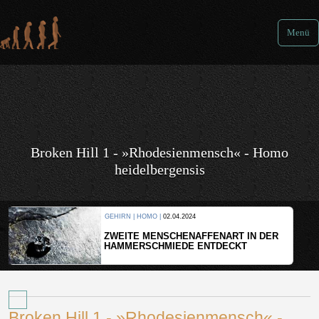
Menü
Broken Hill 1 - »Rhodesienmensch« - Homo
heidelbergensis
2024
KULTUR |
08.06.2024
ENAFFENART IN DER
WER HAT DEN GRÖSSTE
DE ENTDECKT
Broken Hill 1 - »Rhodesienmensch« -