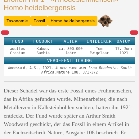
Homo heidelbergensis
Taxonomie
Fossil
Homo heidelbergensis
FUND
FUNDORT
ALTER
ENTDECKER
DATUM
adultes
Kabwe,
ca. 300.000
Tom
17. Juni
Cranium
Sambia
Jahre
Zwigelaar
1921
VERÖFFENTLICHUNG
Woodward, A.S., 1921.
A new cave man from Rhodesia, South
Africa.
Nature 108: 371-372
Dieser Schädel war das erste Fossil eines Frühmenschen,
das in Afrika gefunden wurde. Minenarbeiter, die nach
Metallerzen in Kalksteinhöhlen suchten, hatten ihn 1921
entdeckt. Der Fund wurde später an Arthur Smith
Woodward geschickt, der das Fossil in einem Artikel in
der Fachzeitschrift Nature, Ausgabe 108 beschrieb. Er