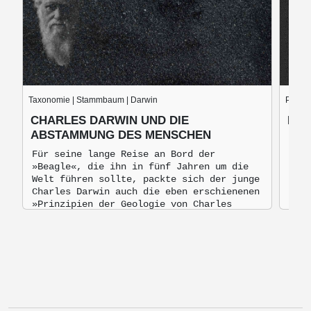
Taxonomie | Stammbaum | Darwin
Paläoa
CHARLES DARWIN UND DIE
DIE
ABSTAMMUNG DES MENSCHEN
Viel
fasz
Für seine lange Reise an Bord der
unse
»Beagle«, die ihn in fünf Jahren um die
aufr
Welt führen sollte, packte sich der junge
Mens
Charles Darwin auch die eben erschienenen
»Prinzipien der Geologie von Charles
Lyell ein.