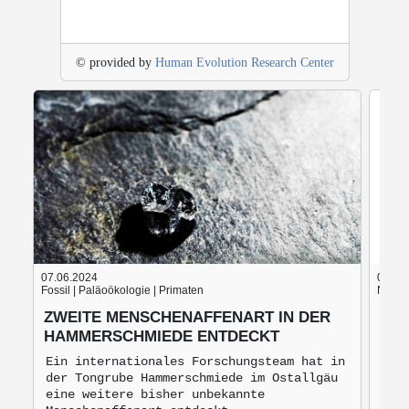
© provided by
Human Evolution Research Center
07.06.2024
05.06
Fossil | Paläoökologie | Primaten
Nach d
ZWEITE MENSCHENAFFENART IN DER
BLU
HAMMERSCHMIEDE ENTDECKT
BRO
MO
Ein internationales Forschungsteam hat in
der Tongrube Hammerschmiede im Ostallgäu
Bro
eine weitere bisher unbekannte
mon