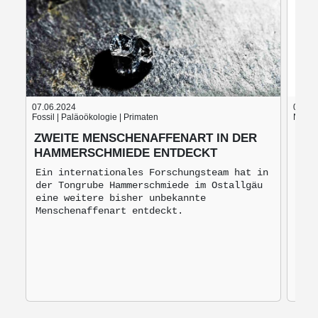
07.06.2024
05.06
Fossil | Paläoökologie | Primaten
Nach d
ZWEITE MENSCHENAFFENART IN DER
BLU
HAMMERSCHMIEDE ENTDECKT
BRO
MO
Ein internationales Forschungsteam hat in
der Tongrube Hammerschmiede im Ostallgäu
Bro
eine weitere bisher unbekannte
mon
Menschenaffenart entdeckt.
zur