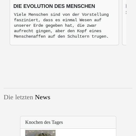
DIE EVOLUTION DES MENSCHEN
DIE
ST
Viele Menschen sind von der Vorstellung
fasziniert, dass es einmal Wesen auf
Sech
unserer Erde gegeben hat, die zwar
zum 
aufrecht gingen, aber den Kopf eines
Jahr
Menschenaffen auf den Schultern trugen.
Man 
ange
(183
Gene
Stam
Die letzten
News
Knochen des Tages