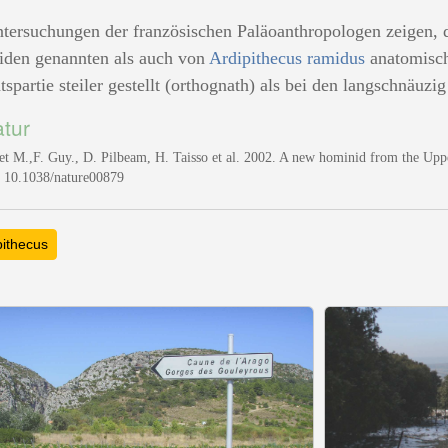
tersuchungen der französischen Paläoanthropologen zeigen,
iden genannten als auch von
Ardipithecus ramidus
anatomisch
tspartie steiler gestellt (orthognath) als bei den langschnäu
atur
et M.,F. Guy., D. Pilbeam, H. Taisso et al. 2002. A new hominid from the Upp
 10.1038/nature00879
pithecus