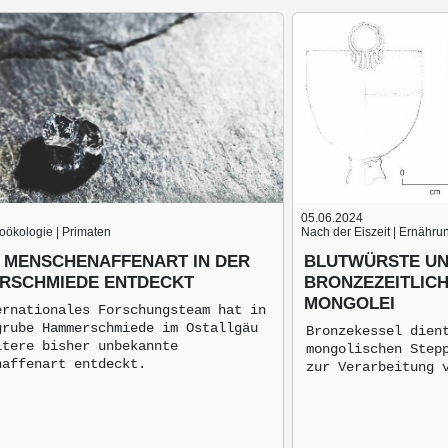
05.06.2024
äoökologie | Primaten
Nach der Eiszeit | Ernähru
 MENSCHENAFFENART IN DER
BLUTWÜRSTE UN
RSCHMIEDE ENTDECKT
BRONZEZEITLIC
MONGOLEI
ernationales Forschungsteam hat in
grube Hammerschmiede im Ostallgäu
Bronzekessel dien
itere bisher unbekannte
mongolischen Step
naffenart entdeckt.
zur Verarbeitung 