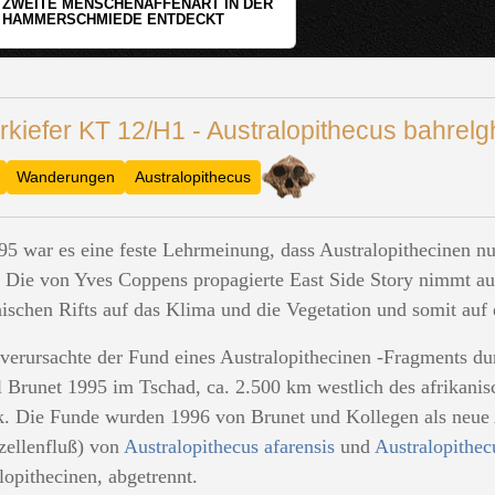
WER HAT DEN GRÖSSTEN GRABHÜGEL?
rkiefer KT 12/H1 - Australopithecus bahrelg
Wanderungen
Australopithecus
95 war es eine feste Lehrmeinung, dass Australopithecinen n
. Die von Yves Coppens propagierte East Side Story nimmt au
nischen Rifts auf das Klima und die Vegetation und somit a
verursachte der Fund eines Australopithecinen -Fragments du
 Brunet 1995 im Tschad, ca. 2.500 km westlich des afrikanisc
. Die Funde wurden 1996 von Brunet und Kollegen als neue
zellenfluß) von
Australopithecus afarensis
und
Australopithec
lopithecinen, abgetrennt.