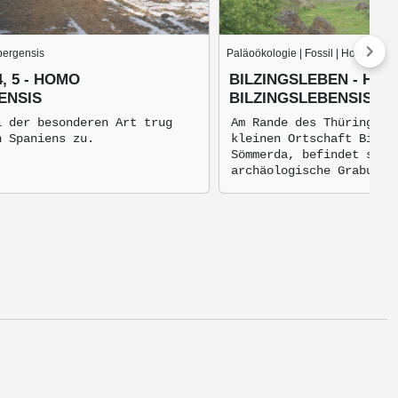
bergensis
Paläoökologie | Fossil | Homo erec
, 5 - HOMO
BILZINGSLEBEN - HO
ENSIS
BILZINGSLEBENSIS
l der besonderen Art trug
Am Rande des Thüringer 
n Spaniens zu.
kleinen Ortschaft Bilzi
Sömmerda, befindet sich
archäologische Grabungs