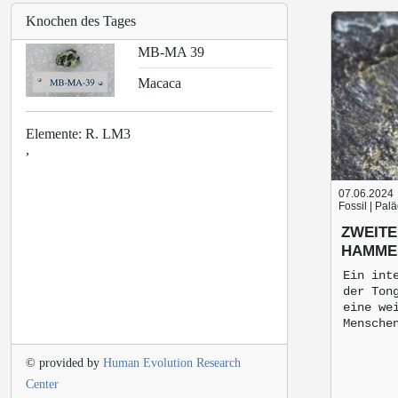
Knochen des Tages
MB-MA 39
Macaca
Elemente: R. LM3
,
07.06.2024
Fossil | Pal
ZWEITE
HAMME
Ein int
der Ton
eine we
Mensche
© provided by
Human Evolution Research
Center