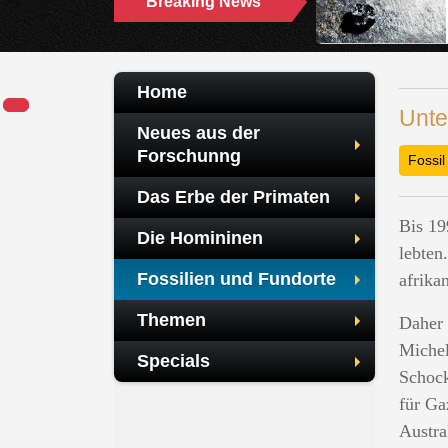
Breaking News
ZWEITE MENSCHENAFFENART IN DER
HAMMERSCHMIEDE ENTDECKT
Home
Unte
Neues aus der
Forschunng
Fossil
Das Erbe der Primaten
Bis 19
Die Homininen
lebten
Fossilien und Fundorte
afrika
Themen
Daher 
Michel
Specials
Schock
für Ga
Austra