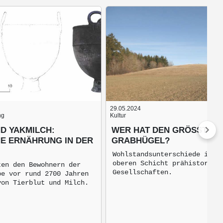
29.05.2024
ng
Kultur
D YAKMILCH:
WER HAT DEN GRÖSSTEN G
HE ERNÄHRUNG IN DER
RABHÜGEL?
Wohlstandsunterschiede inne
oberen Schicht prähistorisc
ten den Bewohnern der
Gesellschaften.
pe vor rund 2700 Jahren
von Tierblut und Milch.