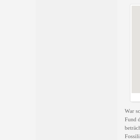
War sc
Fund d
beträc
Fossil