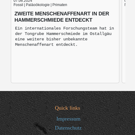
07.06.2024
05.06
Fossil | Paläoökologie | Primaten
Nach d
ZWEITE MENSCHENAFFENART IN DER
BLU
HAMMERSCHMIEDE ENTDECKT
BRO
MO
Ein internationales Forschungsteam hat in
der Tongrube Hammerschmiede im Ostallgäu
Bro
eine weitere bisher unbekannte
mon
Menschenaffenart entdeckt.
zur
Quick links
Impressum
Datenschutz