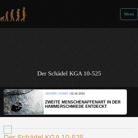
Menü
Der Schädel KGA 10-525
GEHIRN | HOMO |
02.04.2024
K
ZWEITE MENSCHENAFFENART IN DER
W
HAMMERSCHMIEDE ENTDECKT
Der Schädel KGA 10-525