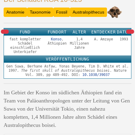
Anatomie
Taxonomie
Fossil
Australopithecus
FUND
FUNDORT
ALTER
ENTDECKER
DATUM
fast kompletter
Konso
,
1,4
A. Amzaye
1993
Schädel
Äthiopien
Millionen
einschließlich
Jahre
Unterkiefer
VERÖFFENTLICHUNG
Gen Suwa, Berhane Asfaw, Yonas Beyene, Tim D. White et al.
1997.
The first skull of Australopithecus boisei
. Nature
Vol. 389, pp 489-492. DOI:
10.1038/39037
Im Gebiet der Konso im südlichen Äthiopien fand ein
Team von Paläoanthropologen unter der Leitung von Gen
Suwa von der Universität Tokio, einen nahezu
kompletten, 1,4 Millionen Jahre alten Schädel eines
Australopithecus boisei.