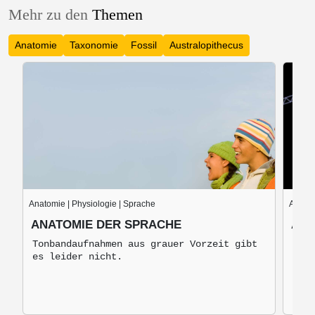
Mehr zu den
Themen
Anatomie
Taxonomie
Fossil
Australopithecus
Anatomie | Physiologie | Sprache
Anato
ANATOMIE DER SPRACHE
ANA
Tonbandaufnahmen aus grauer Vorzeit gibt
Die 
es leider nicht.
dien
der 
Stru