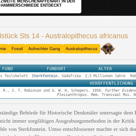
WER HAT DEN GRÖSSTEN GRABHÜGEL?
stück Sts 14 - Australopithecus africanus
mie
Fossil
Aufrechter Gang
Australopithecus
FUND
FUNDORT
ALTER
es Teilskelett
Sterkfontein
, Südafrika
2,5 Millionen Jahre
Ro
VERÖFFENTLICHUNG
, R., J. T. Robinson und G. W. H. Schepers, 1950.
Further Eviden
Plesianthropus
. Mem. Transvaal Mus. N
ständige Behörde für Historische Denkmäler untersagte dem
 nicht immer sorgfältigen Ausgrabungsmethoden in der Kritik 
hle von Sterkfontein. Umso entschlossener machte er sich dor