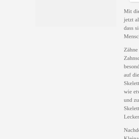
Mit di
jetzt 
dass s
Mensc
Zähne 
Zahnsc
besond
auf di
Skelet
wie et
und zu
Skelet
Lecker
Nachde
Kleina