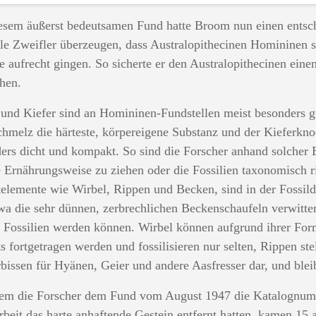
esem äußerst bedeutsamen Fund hatte Broom nun einen entsc
alle Zweifler überzeugen, dass Australopithecinen Homininen 
ie aufrecht gingen. So sicherte er den Australopithecinen ei
hen.
und Kiefer sind an Homininen-Fundstellen meist besonders gu
hmelz die härteste, körpereigene Substanz und der Kieferkn
ers dicht und kompakt. So sind die Forscher anhand solcher 
e Ernährungsweise zu ziehen oder die Fossilien taxonomisch r
telemente wie Wirbel, Rippen und Becken, sind in der Fossil
wa die sehr dünnen, zerbrechlichen Beckenschaufeln verwitter
 Fossilien werden können. Wirbel können aufgrund ihrer For
ts fortgetragen werden und fossilisieren nur selten, Rippen s
bissen für Hyänen, Geier und andere Aasfresser dar, und bleibe
m die Forscher dem Fund vom August 1947 die Katalognumm
rbeit das harte anhaftende Gestein entfernt hatten, kamen 1