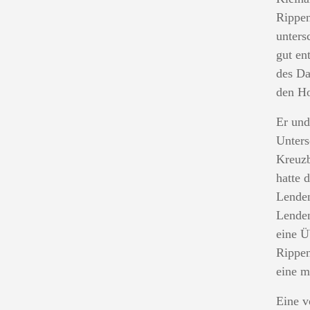
Rippen
unters
gut en
des Da
den Ho
Er und
Unters
Kreuzb
hatte 
Lenden
Lenden
eine Ü
Rippen
eine m
Eine v