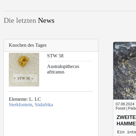
Die letzten
News
Knochen des Tages
STW 58
Australopithecus
africanus
Elemente: L. LC
Sterkfontein
,
Südafrika
07.06.2024
Fossil | Pal
ZWEITE
HAMME
Ein int