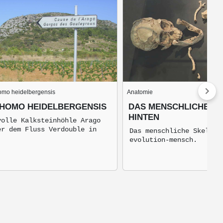
Homo heidelbergensis
Anatomie
- HOMO HEIDELBERGENSIS
DAS MENSCHLICHE SK
HINTEN
volle Kalksteinhöhle Arago
er dem Fluss Verdouble in
Das menschliche Skelett
evolution-mensch.