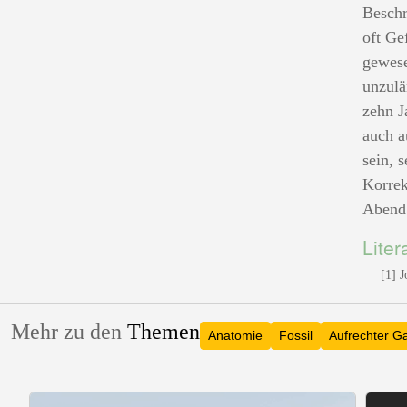
Beschr
oft Ge
gewese
unzulä
zehn J
auch a
sein, 
Korrek
Abend 
Liter
[1] 
Mehr zu den
Themen
Anatomie
Fossil
Aufrechter G