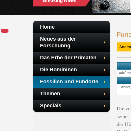
Breaking News
Home
Fund
Neues aus der
Forschunng
Anato
Das Erbe der Primaten
Die Homininen
adult
Fossilien und Fundorte
Broom
Themen
Specials
Die zu
seiner
der Hö