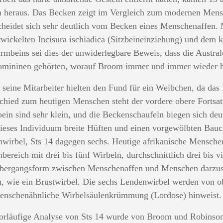
 heraus. Das Becken zeigt im Vergleich zum modernen Men
cheidet sich sehr deutlich vom Becken eines Menschenaffen. 
twickelten Incisura ischiadica (Sitzbeineinziehung) und dem
rmbeins sei dies der unwiderlegbare Beweis, dass die Austra
mininen gehörten, worauf Broom immer und immer wieder h
 seine Mitarbeiter hielten den Fund für ein Weibchen, da das 
chied zum heutigen Menschen steht der vordere obere Fortsat
ein sind sehr klein, und die Beckenschaufeln biegen sich de
dieses Individuum breite Hüften und einen vorgewölbten Bau
wirbel, Sts 14 dagegen sechs. Heutige afrikanische Mensche
bereich mit drei bis fünf Wirbeln, durchschnittlich drei bis v
bergangsform zwischen Menschenaffen und Menschen darzustel
, wie ein Brustwirbel. Die sechs Lendenwirbel werden von o
enschenähnliche Wirbelsäulenkrümmung (Lordose) hinweist.
orläufige Analyse von Sts 14 wurde von Broom und Robinson 1