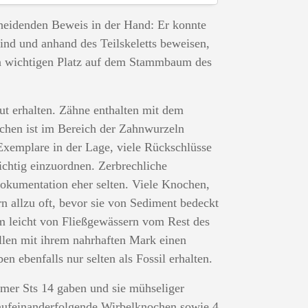
heidenden Beweis in der Hand: Er konnte
sind und anhand des Teilskeletts beweisen,
nen wichtigen Platz auf dem Stammbaum des
t erhalten. Zähne enthalten mit dem
ochen ist im Bereich der Zahnwurzeln
Exemplare in der Lage, viele Rückschlüsse
ichtig einzuordnen. Zerbrechliche
dokumentation eher selten. Viele Knochen,
n allzu oft, bevor sie von Sediment bedeckt
m leicht von Fließgewässern vom Rest des
tellen mit ihrem nahrhaften Mark einen
n ebenfalls nur selten als Fossil erhalten.
er Sts 14 gaben und sie mühseliger
5 aufeinanderfolgende Wirbelknochen sowie 4