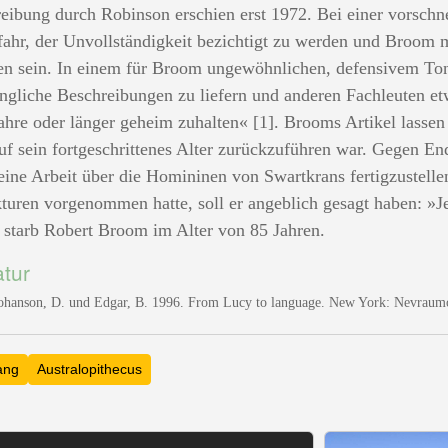
eibung durch Robinson erschien erst 1972. Bei einer vorschn
fahr, der Unvollständigkeit bezichtigt zu werden und Broom 
n sein. In einem für Broom ungewöhnlichen, defensivem Ton s
ngliche Beschreibungen zu liefern und anderen Fachleuten etw
ahre oder länger geheim zuhalten« [1]. Brooms Artikel lassen 
uf sein fortgeschrittenes Alter zurückzuführen war. Gegen E
seine Arbeit über die Homininen von Swartkrans fertigzustelle
turen vorgenommen hatte, soll er angeblich gesagt haben: »Jet
starb Robert Broom im Alter von 85 Jahren.
atur
Johanson, D. und Edgar, B. 1996. From Lucy to language. New York: Nevraum
ang
Australopithecus