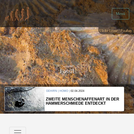
Menü
Ulrike Leone / Pixabay
Fossil
GEHIRN | HOMO |
02.04.2024
ZWEITE MENSCHENAFFENART IN DER
HAMMERSCHMIEDE ENTDECKT