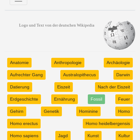
Logo und Text von der deutschen Wikipedia
Anatomie
Anthropologie
Archäologie
Aufrechter Gang
Australopithecus
Darwin
Datierung
Eiszeit
Nach der Eiszeit
Erdgeschichte
Ernährung
Fossil
Feuer
Gehirn
Genetik
Hominine
Homo
Homo erectus
Homo heidelbergensis
Homo sapiens
Jagd
Kunst
Kultur