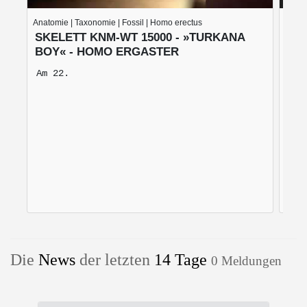
Anatomie | Taxonomie | Fossil | Homo erectus
Taxon
SKELETT KNM-WT 15000 - »TURKANA
SK
BOY« - HOMO ERGASTER
AU
(P
Am 22.
Ein
war
sow
Swa
Die
News
der letzten
14 Tage
0 Meldungen