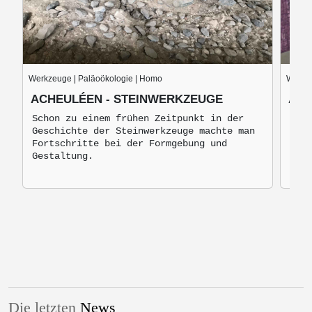
Werkzeuge | Paläoökologie | Homo
Werkze
ACHEULÉEN - STEINWERKZEUGE
AUS
Schon zu einem frühen Zeitpunkt in der
Aust
Geschichte der Steinwerkzeuge machte man
1999
Fortschritte bei der Formgebung und
ausg
Gestaltung.
Die letzten
News