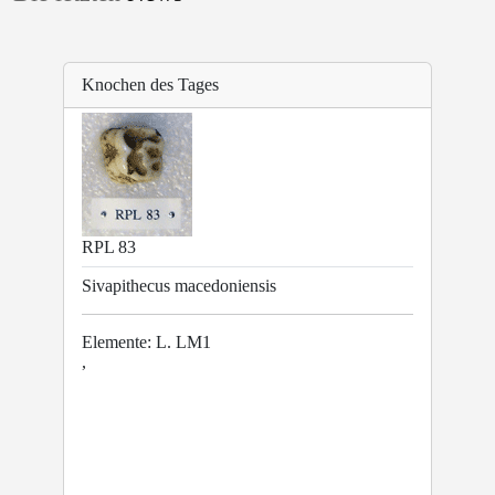
Knochen des Tages
RPL 83
Sivapithecus macedoniensis
Elemente: L. LM1
,