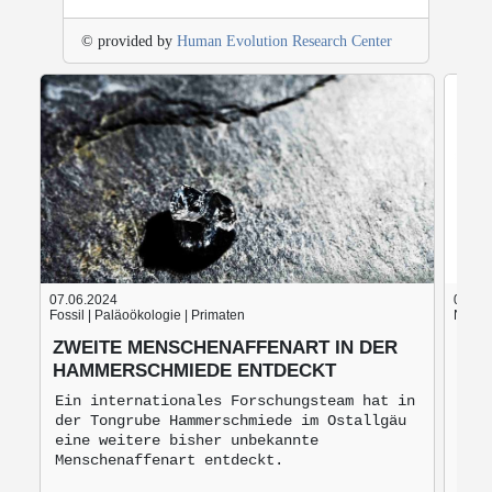
© provided by
Human Evolution Research Center
07.06.2024
05.06
Fossil | Paläoökologie | Primaten
Nach d
ZWEITE MENSCHENAFFENART IN DER
BLU
HAMMERSCHMIEDE ENTDECKT
BRO
MO
Ein internationales Forschungsteam hat in
der Tongrube Hammerschmiede im Ostallgäu
Bro
eine weitere bisher unbekannte
mon
Menschenaffenart entdeckt.
zur