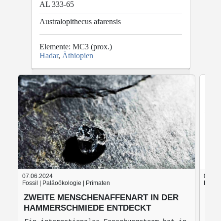
AL 333-65
Australopithecus afarensis
Elemente: MC3 (prox.)
Hadar
,
Äthiopien
© provided by
Human Evolution Research Center
07.06.2024
05.06
Fossil | Paläoökologie | Primaten
Nach d
ZWEITE MENSCHENAFFENART IN DER
BLU
HAMMERSCHMIEDE ENTDECKT
BRO
MO