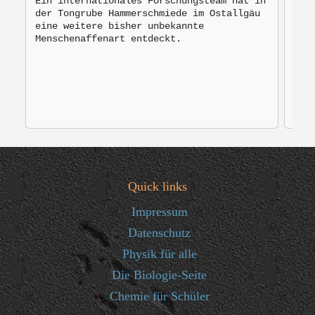
Ein internationales Forschungsteam hat in
der Tongrube Hammerschmiede im Ostallgäu
Bro
eine weitere bisher unbekannte
mon
Menschenaffenart entdeckt.
zur
Quick links
Impressum
Datenschutz
Physik für alle
Die Biologie-Seite
Chemie für Schüler