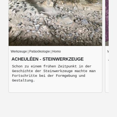
Werkzeuge | Paläoökologie | Homo
Werkze
ACHEULÉEN - STEINWERKZEUGE
AUS
Schon zu einem frühen Zeitpunkt in der
Aust
Geschichte der Steinwerkzeuge machte man
1999
Fortschritte bei der Formgebung und
ausg
Gestaltung.