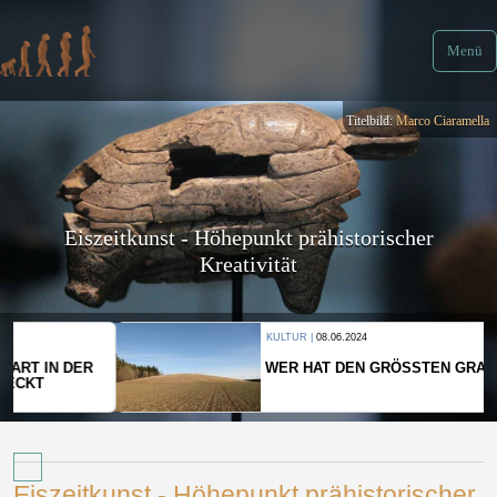
Menü
Titelbild:
Marco Ciaramella
Eiszeitkunst - Höhepunkt prähistorischer
Kreativität
KULTUR |
08.06.2024
WER HAT DEN GRÖSSTEN GRABHÜGEL?
Eiszeitkunst - Höhepunkt prähistorischer