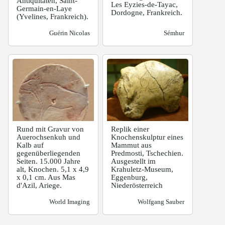
Antiquitäten, Saint-
Les Eyzies-de-Tayac,
Germain-en-Laye
Dordogne, Frankreich.
(Yvelines, Frankreich).
Guérin Nicolas
Sémhur
Rund mit Gravur von
Replik einer
Auerochsenkuh und
Knochenskulptur eines
Kalb auf
Mammut aus
gegenüberliegenden
Predmosti, Tschechien.
Seiten. 15.000 Jahre
Ausgestellt im
alt, Knochen. 5,1 x 4,9
Krahuletz-Museum,
x 0,1 cm. Aus Mas
Eggenburg,
d'Azil, Ariege.
Niederösterreich
World Imaging
Wolfgang Sauber