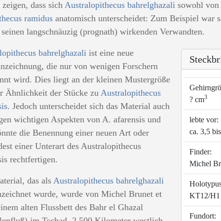
 zeigen, dass sich
Australopithecus bahrelghazali
sowohl von A
thecus ramidus
anatomisch unterscheidet: Zum Beispiel war sei
i seinen langschnäuzig (prognath) wirkenden Verwandten.
lopithecus bahrelghazali
ist eine neue
Steckbr
nzeichnung, die nur von wenigen Forschern
nnt wird. Dies liegt an der kleinen Mustergröße
Gehirngrö
r Ähnlichkeit der Stücke zu
Australopithecus
3
? cm
sis
. Jedoch unterscheidet sich das Material auch
igen wichtigen Aspekten von A. afarensis und
lebte vor:
ca. 3,5 bi
önnte die Benennung einer neuen Art oder
est einer Unterart des Australopithecus
Finder:
is rechtfertigen.
Michel Br
terial, das als
Australopithecus bahrelghazali
Holotypus
zeichnet wurde, wurde von Michel Brunet et
KT12/H1
 einem alten Flussbett des Bahr el Ghazal
Fundort:
lenfluß) im Tschad, 2.500 Kilometer westlich