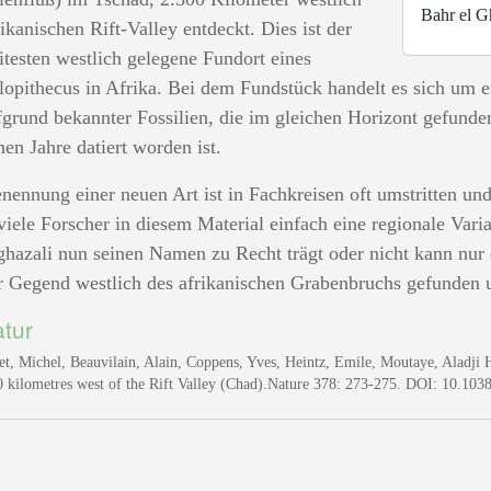
Bahr el G
rikanischen Rift-Valley entdeckt. Dies ist der
testen westlich gelegene Fundort eines
lopithecus in Afrika. Bei dem Fundstück handelt es sich um 
fgrund bekannter Fossilien, die im gleichen Horizont gefunde
nen Jahre datiert worden ist.
nennung einer neuen Art ist in Fachkreisen oft umstritten un
viele Forscher in diesem Material einfach eine regionale Vari
ghazali nun seinen Namen zu Recht trägt oder nicht kann nur 
r Gegend westlich des afrikanischen Grabenbruchs gefunden 
atur
et, Michel, Beauvilain, Alain, Coppens, Yves, Heintz, Emile, Moutaye, Aladji H
0 kilometres west of the Rift Valley (Chad).Nature 378: 273-275. DOI: 10.10