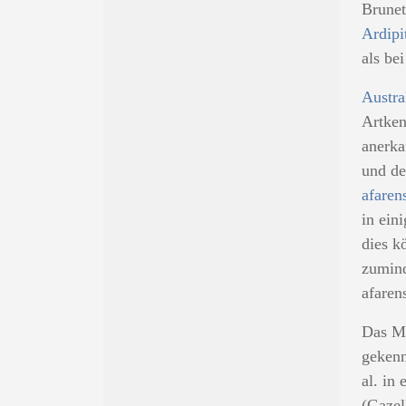
Brunet
Ardipi
als be
Austra
Artken
anerka
und de
afaren
in ein
dies k
zumind
afarens
Das Ma
gekenn
al. in
(Gazel