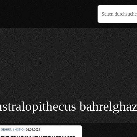
Seiten durchsuch
stralopithecus bahrelghaz
KULTUR |
08.06.2024