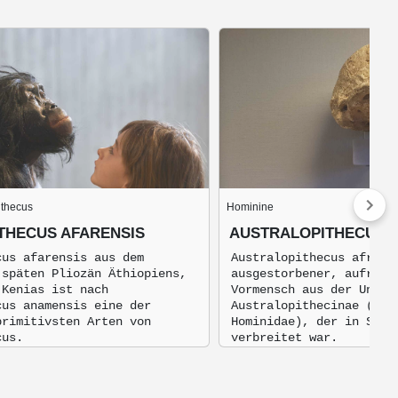
ithecus
Hominine
THECUS AFARENSIS
AUSTRALOPITHECUS 
cus afarensis aus dem
Australopithecus africa
 späten Pliozän Äthiopiens,
ausgestorbener, aufrech
 Kenias ist nach
Vormensch aus der Unter
cus anamensis eine der
Australopithecinae (inn
primitivsten Arten von
Hominidae), der in Süd-
cus.
verbreitet war.