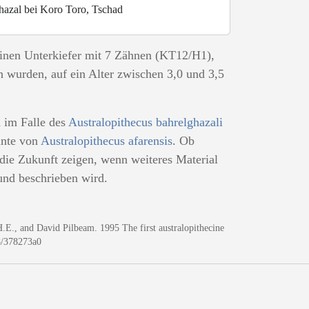
hazal bei Koro Toro, Tschad
einen Unterkiefer mit 7 Zähnen (KT12/H1),
n wurden, auf ein Alter zwischen 3,0 und 3,5
d im Falle des
Australopithecus bahrelghazali
ante von
Australopithecus afarensis
. Ob
die Zukunft zeigen, wenn weiteres Material
und beschrieben wird.
.E., and David Pilbeam. 1995 The first australopithecine
38/378273a0