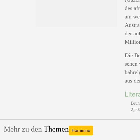
des af
am wei
Austra
der au
Millio
Die Be
sehen 
bahrel
aus de
Liter
Brun
2,50
Mehr zu den
Themen
Hominine