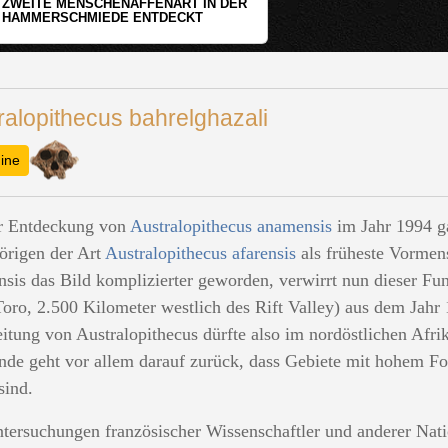
WER HAT DEN GRÖSSTEN GRABHÜGEL?
ralopithecus bahrelghazali
ine
r Entdeckung von
Australopithecus anamensis
im Jahr 1994 ga
rigen der Art
Australopithecus afarensis
als früheste Vormens
sis das Bild komplizierter geworden, verwirrt nun dieser F
oro, 2.500 Kilometer westlich des Rift Valley) aus dem Ja
itung von Australopithecus dürfte also im nordöstlichen Afrik
nde geht vor allem darauf zurück, dass Gebiete mit hohem Fos
sind.
tersuchungen französischer Wissenschaftler und anderer Na