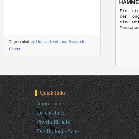
HAMME
Ein int
der Ton
eine we
Mensche
© provided by
Human Evolution Research
Center
Quick links
Impressum
Datenschutz
Physik für alle
Die Biologie-Seite