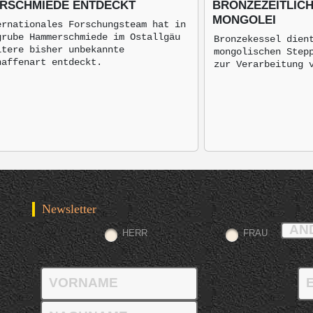
RSCHMIEDE ENTDECKT
BRONZEZEITLIC
MONGOLEI
ernationales Forschungsteam hat in
grube Hammerschmiede im Ostallgäu
Bronzekessel dien
itere bisher unbekannte
mongolischen Step
naffenart entdeckt.
zur Verarbeitung 
Newsletter
HERR
FRAU