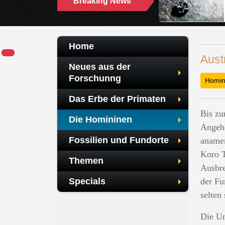
Breaking News
ZWEITE MENSCHENAFFENART IN DER
HAMMERSCHMIEDE ENTDECKT
Home
Aust
Neues aus der
Forschunng
Homin
Das Erbe der Primaten
Bis zu
Die Homininen
Angehö
Fossilien und Fundorte
anamen
Koro T
Themen
Ausbre
Specials
der Fu
selten 
Die Un