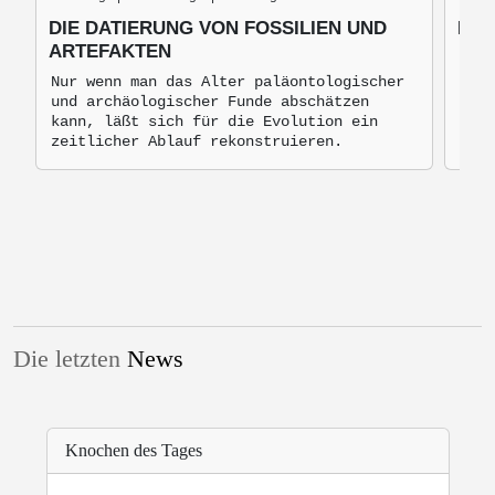
DIE DATIERUNG VON FOSSILIEN UND
DIE
ARTEFAKTEN
Prim
mit 
Nur wenn man das Alter paläontologischer
Kobo
und archäologischer Funde abschätzen
- er
kann, läßt sich für die Evolution ein
Fran
zeitlicher Ablauf rekonstruieren.
Die letzten
News
Knochen des Tages