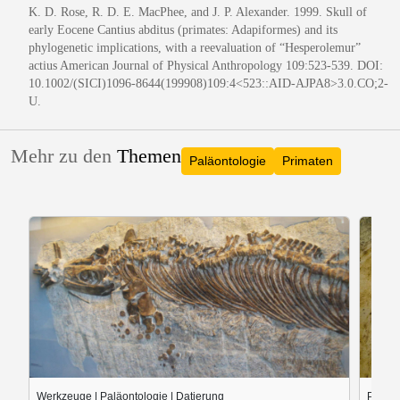
K. D. Rose, R. D. E. MacPhee, and J. P. Alexander. 1999. Skull of
early Eocene Cantius abditus (primates: Adapiformes) and its
phylogenetic implications, with a reevaluation of “Hesperolemur”
actius American Journal of Physical Anthropology 109:523-539. DOI:
10.1002/(SICI)1096-8644(199908)109:4<523::AID-AJPA8>3.0.CO;2-
U.
Mehr zu den
Themen
Paläontologie
Primaten
Werkzeuge | Paläontologie | Datierung
Paläon