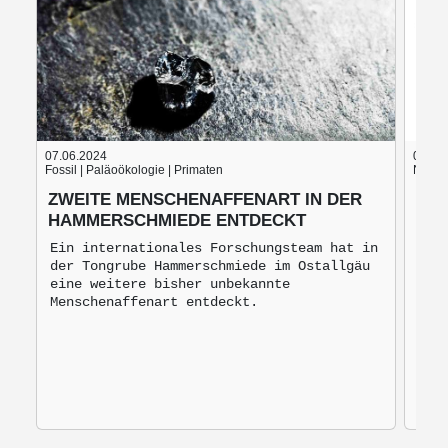
07.06.2024
05.06
Fossil | Paläoökologie | Primaten
Nach d
ZWEITE MENSCHENAFFENART IN DER
BLU
HAMMERSCHMIEDE ENTDECKT
BRO
MO
Ein internationales Forschungsteam hat in
der Tongrube Hammerschmiede im Ostallgäu
Bro
eine weitere bisher unbekannte
mon
Menschenaffenart entdeckt.
zur