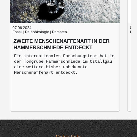
07.06.2024
05.
Fossil | Paläoökologie | Primaten
Nach
ZWEITE MENSCHENAFFENART IN DER
B
HAMMERSCHMIEDE ENTDECKT
B
M
Ein internationales Forschungsteam hat in
der Tongrube Hammerschmiede im Ostallgäu
Br
eine weitere bisher unbekannte
mo
Menschenaffenart entdeckt.
zu
Quick links