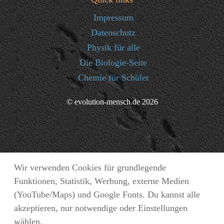
Impressum
Datenschutz
Physik für alle
Die Biologie-Seite
Chemie für Schüler
© evolution-mensch.de 2026
Wir verwenden Cookies für grundlegende
Funktionen, Statistik, Werbung, externe Medien
(YouTube/Maps) und Google Fonts. Du kannst alle
akzeptieren, nur notwendige oder Einstellungen
wählen.