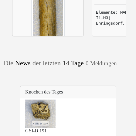
Elemente: MAN (R
I1-M3)
Ehringsdorf,
Deu
Die
News
der letzten
14 Tage
0 Meldungen
Knochen des Tages
EHRINGSDORF 5
Homo neanderthalensis
Elemente: R. FEM
GSI-D 191
Ehringsdorf,
Deutschland