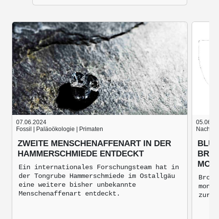
07.06.2024
05.06.2
Fossil | Paläoökologie | Primaten
Nach der
ZWEITE MENSCHENAFFENART IN DER
BLUT
HAMMERSCHMIEDE ENTDECKT
BRON
MON
Ein internationales Forschungsteam hat in
der Tongrube Hammerschmiede im Ostallgäu
Bronz
eine weitere bisher unbekannte
mongo
Menschenaffenart entdeckt.
zur V