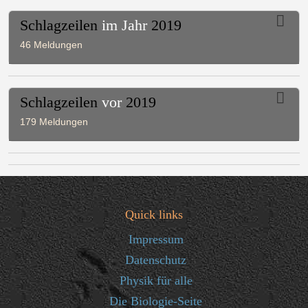
Schlagzeilen
im Jahr
2019
46 Meldungen
Schlagzeilen
vor
2019
179 Meldungen
Quick links
Impressum
Datenschutz
Physik für alle
Die Biologie-Seite