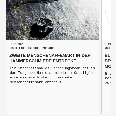
07.06.2024
05.06.2
Fossil | Paläoökologie | Primaten
Nach der
ZWEITE MENSCHENAFFENART IN DER
BLUT
HAMMERSCHMIEDE ENTDECKT
BRON
MON
Ein internationales Forschungsteam hat in
der Tongrube Hammerschmiede im Ostallgäu
Bronz
eine weitere bisher unbekannte
mongo
Menschenaffenart entdeckt.
zur V